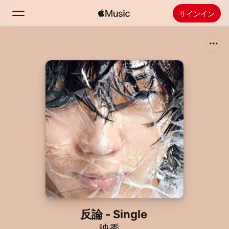
サインイン
検索
ホーム
新着おすすめ
Apple Musicをインストール
ラジオ
反論 - Single
映秀。